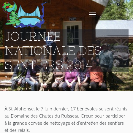
JOURNÉE
NATIONALE DES
SENTIERS 2014
7 juin 2014
À St-Alphonse, le 7 juin dernier, 17 bénévoles se sont réunis
au Domaine des Chutes du Ruisseau Creux pour participer
à la grande corvée de nettoyage et d’entretien des sentiers
et des relais.