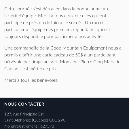
Cette journée s’est déroulée dans la bonne humeur et
l’esprit d’équipe. Merci à tous ceux et celles qui ont
participé de près ou de loin à ce succès. Un merci
particulier à l’équipe des premiers répondants qui est
toujours disponible pour participer à nos activités.
Une commandite de la Coop Mountain Equipement nous a
permis d’offrir une carte cadeau de 50$ à un participant
bénévole par tirage au sort. Monsieur Pierre Cinq Mars de
Caplan s’est mérité ce prix.
Merci à tous les bénévoles!
NOUS CONTACTER
127, rue Principale Est
Saint-Alphonse (Québec) G0C 2V0
No enregistrement : 627573