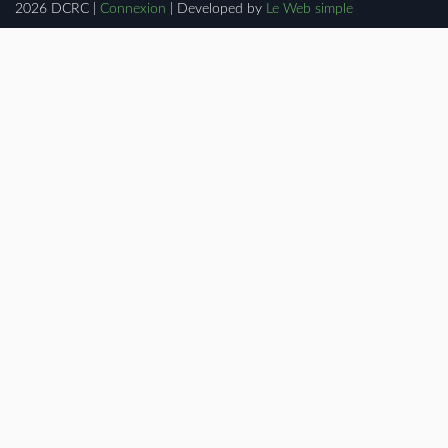
2026 DCRC
|
Connexion
|
Developed by
Le Web simple