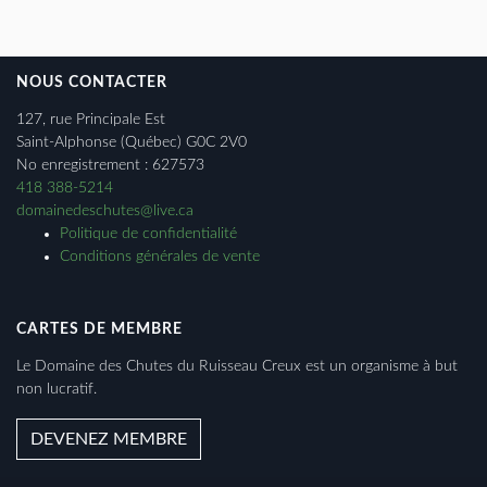
NOUS CONTACTER
127, rue Principale Est
Saint-Alphonse (Québec) G0C 2V0
No enregistrement : 627573
418 388-5214
domainedeschutes@live.ca
Politique de confidentialité
Conditions générales de vente
CARTES DE MEMBRE
Le Domaine des Chutes du Ruisseau Creux est un organisme à but
non lucratif.
DEVENEZ MEMBRE