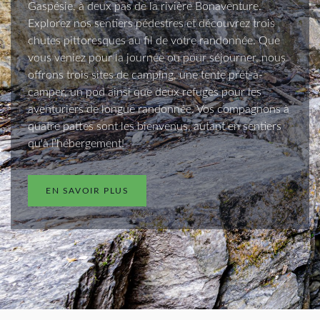
Gaspésie, à deux pas de la rivière Bonaventure.
Explorez nos sentiers pédestres et découvrez trois
chutes pittoresques au fil de votre randonnée. Que
vous veniez pour la journée ou pour séjourner, nous
offrons trois sites de camping, une tente prêt-à-
camper, un pod ainsi que deux refuges pour les
aventuriers de longue randonnée. Vos compagnons à
quatre pattes sont les bienvenus, autant en sentiers
qu'à l'hébergement!
EN SAVOIR PLUS