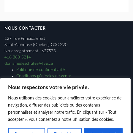
NOUS CONTACTER
127, rue Principale Est
Saint-Alphonse (Québec) G0C 2V0
No enregistrement : 627573
418 388-5214
domainedeschutes@live.ca
Politique de confidentialité
Conditions générales de vente
Nous respectons votre vie privée.
CARTES DE MEMBRE
Nous utilisons des cookies pour améliorer votre expérience de
navigation, diffuser des publicités ou des contenus
Le Domaine des Chutes du Ruisseau Creux est un organisme à but
non lucratif.
personnalisés et analyser notre trafic. En cliquant sur « Tout
accepter », vous consentez à notre utilisation des cookies.
DEVENEZ MEMBRE