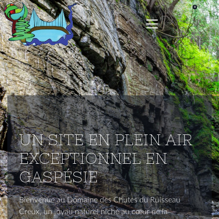
UN SITE EN PLEIN AIR
EXCEPTIONNEL EN
GASPÉSIE
Bienvenue au Domaine des Chutes du Ruisseau
Creux, un joyau naturel niché au cœur de la